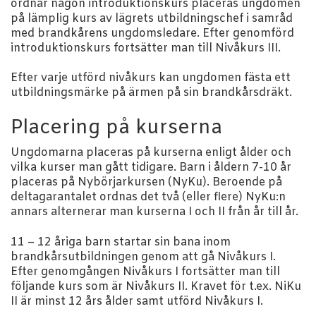
ordnar någon introduktionskurs placeras ungdomen
på lämplig kurs av lägrets utbildningschef i samråd
med brandkårens ungdomsledare. Efter genomförd
introduktionskurs fortsätter man till Nivåkurs III.
Efter varje utförd nivåkurs kan ungdomen fästa ett
utbildningsmärke på ärmen på sin brandkårsdräkt.
Placering på kurserna
Ungdomarna placeras på kurserna enligt ålder och
vilka kurser man gått tidigare. Barn i åldern 7-10 år
placeras på Nybörjarkursen (NyKu). Beroende på
deltagarantalet ordnas det två (eller flere) NyKu:n
annars alternerar man kurserna I och II från år till år.
11 – 12 åriga barn startar sin bana inom
brandkårsutbildningen genom att gå Nivåkurs I.
Efter genomgången Nivåkurs I fortsätter man till
följande kurs som är Nivåkurs II. Kravet för t.ex. NiKu
II är minst 12 års ålder samt utförd Nivåkurs I.