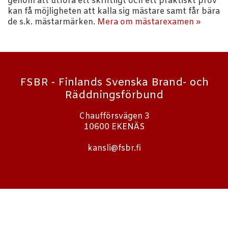
genom att utföra ett skriftligt och ett praktiskt prov
kan få möjligheten att kalla sig mästare samt får bära
de s.k. mästarmärken.
Mera om mästarexamen »
FSBR - Finlands Svenska Brand- och
Räddningsförbund
Chaufförsvägen 3
10600 EKENÄS
kansli@fsbr.fi